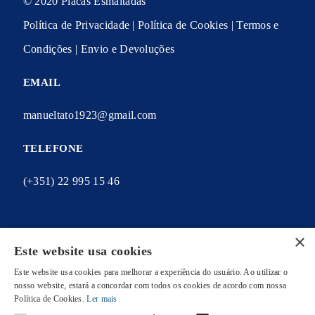
© 2020 Placas Esmaltadas
Política de Privacidade
|
Política de Cookies
|
Termos e
Condições
|
Envio e Devoluções
EMAIL
manueltato1923@gmail.com
TELEFONE
(+351) 22 995 15 46
×
Este website usa cookies
A MINHA CONTA
Este website usa cookies para melhorar a experiência do usuário. Ao utilizar o
As minhas encomendas
nosso website, estará a concordar com todos os cookies de acordo com nossa
Política de Cookies.
Ler mais
Os meus endereços