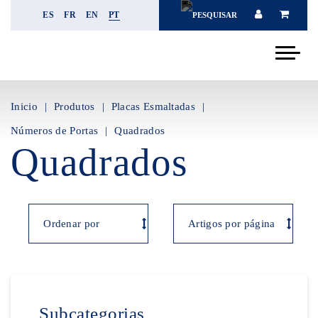
ES
FR
EN
PT
Inicio
Produtos
Placas Esmaltadas
Números de Portas
Quadrados
Quadrados
Subcategorias