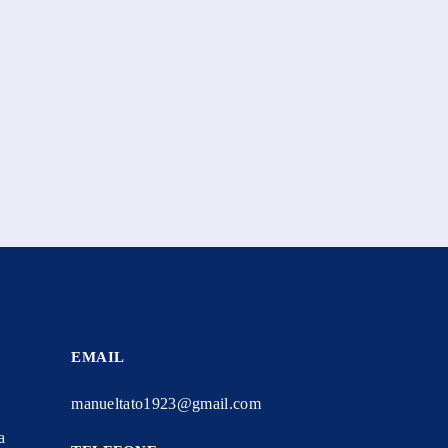
EMAIL
manueltato1923@gmail.com
a