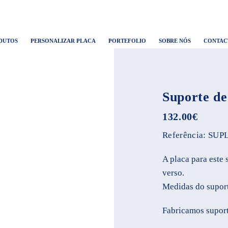
DUTOS
PERSONALIZAR PLACA
PORTEFOLIO
SOBRE NÓS
CONTAC
Suporte d
132.00
€
Referência:
SUPL
A placa para este 
verso.
Medidas do supor
Fabricamos suport