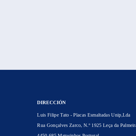
DIRECCIÓN
Luis Filipe Tato - Placas Esmaltadas Unip,Lda
Rua Gonçalves Zarco, N.º 1925 Leça da Palmeir
4450-685 Matosinhos Portugal