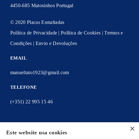
4450-685 Matosinhos Portugal
© 2020 Placas Esmaltadas
Política de Privacidade
|
Política de Cookies
|
Termos e
Condições
|
Envio e Devoluções
EMAIL
manueltato1923@gmail.com
TELEFONE
(+351) 22 995 15 46
×
Este website usa cookies
A MINHA CONTA