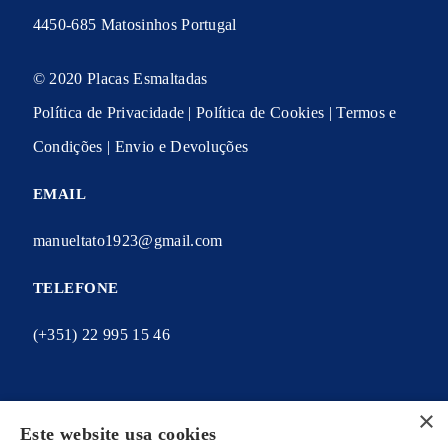
4450-685 Matosinhos Portugal
© 2020 Placas Esmaltadas
Política de Privacidade
|
Política de Cookies
|
Termos e
Condições
|
Envio e Devoluções
EMAIL
manueltato1923@gmail.com
TELEFONE
(+351) 22 995 15 46
×
Este website usa cookies
A MINHA CONTA