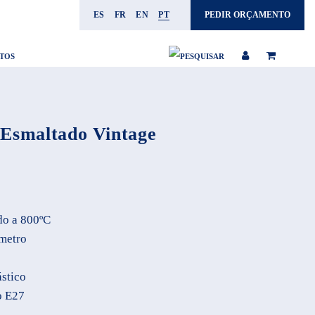
ES
FR
EN
PT
PEDIR ORÇAMENTO
TOS
 Esmaltado Vintage
do a 800ºC
metro
ástico
o E27