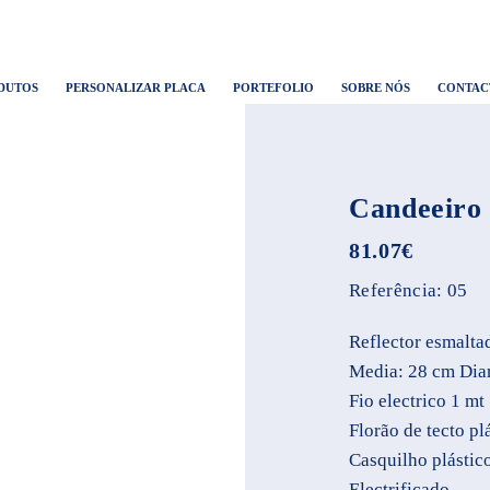
DUTOS
PERSONALIZAR PLACA
PORTEFOLIO
SOBRE NÓS
CONTAC
Candeeiro
81.07
€
Referência:
05
Reflector esmalta
Media: 28 cm Dia
Fio electrico 1 mt
Florão de tecto pl
Casquilho plástic
Electrificado