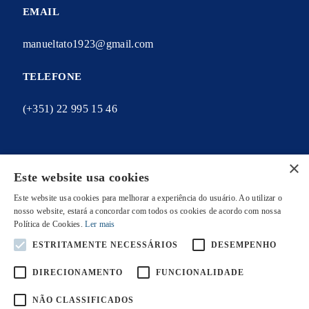
EMAIL
manueltato1923@gmail.com
TELEFONE
(+351) 22 995 15 46
×
Este website usa cookies
A MINHA CONTA
Este website usa cookies para melhorar a experiência do usuário. Ao utilizar o
As minhas encomendas
nosso website, estará a concordar com todos os cookies de acordo com nossa
Política de Cookies.
Ler mais
Os meus endereços
ESTRITAMENTE NECESSÁRIOS
DESEMPENHO
Os meus dados pessoais
DIRECIONAMENTO
FUNCIONALIDADE
NÃO CLASSIFICADOS