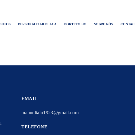
DUTOS
PERSONALIZAR PLACA
PORTEFOLIO
SOBRE NÓS
CONTAC
EMAIL
manueltato1923@gmail.com
a
TELEFONE