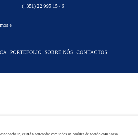
(+351) 22 995 15 46
rmos e
ACA
PORTEFOLIO
SOBRE NÓS
CONTACTOS
 nosso website, estará a concordar com todos os cookies de acordo com nossa