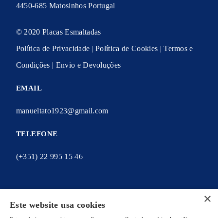
4450-685 Matosinhos Portugal
© 2020 Placas Esmaltadas
Política de Privacidade
|
Política de Cookies
|
Termos e
Condições
|
Envio e Devoluções
EMAIL
manueltato1923@gmail.com
TELEFONE
(+351) 22 995 15 46
×
Este website usa cookies
A MINHA CONTA