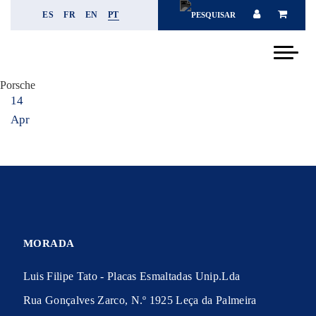
ES
FR
EN
PT
Porsche
14
Apr
MORADA
Luis Filipe Tato - Placas Esmaltadas Unip.Lda
Rua Gonçalves Zarco, N.º 1925 Leça da Palmeira